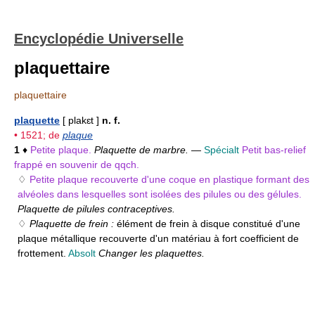
Encyclopédie Universelle
plaquettaire
plaquettaire
plaquette
[ plakɛt ]
n. f.
• 1521; de
plaque
1
♦
Petite plaque.
Plaquette de marbre.
—
Spécialt
Petit bas-relief
frappé en souvenir de qqch.
♢
Petite plaque recouverte d'une coque en plastique formant des
alvéoles dans lesquelles sont isolées des pilules ou des gélules.
Plaquette de pilules contraceptives.
♢
Plaquette de frein :
élément de frein à disque constitué d'une
plaque métallique recouverte d'un matériau à fort coefficient de
frottement.
Absolt
Changer les plaquettes.